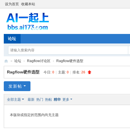
设为首页
收藏本站
论坛
»
论坛
›
Ragflow讨论区
›
Ragflow硬件选型
A
Ragflow硬件选型
今日:
0
|
主题:
0
|
排名:
26
I1
73
发新帖
大
全部主题
最新
热门
热帖
精华
更多
模
型
本版块或指定的范围内尚无主题
应
用