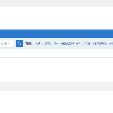
热搜:
ragflow调优
ollama模型选择
n8n工作量
ai赚钱教程
a
帖子
搜
索