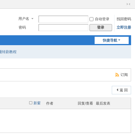
切
换
用户名
自动登录
找回密码
到
窄
密码
立即注册
登录
版
快捷导航
i漫转剧教程
订阅
返 回
新窗
作者
回复/查看
最后发表