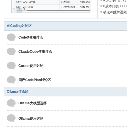
AI东方高僧：打造
开
0成本日赚3000
1
2
3
萌宠AI跳舞视频条
发
社
AICoding讨论区
区
CodeX使用讨论
ClaudeCode使用讨论
Cursor使用讨论
国产CodePlan讨论区
Ollama讨论区
Ollama大模型选择
Ollama使用讨论