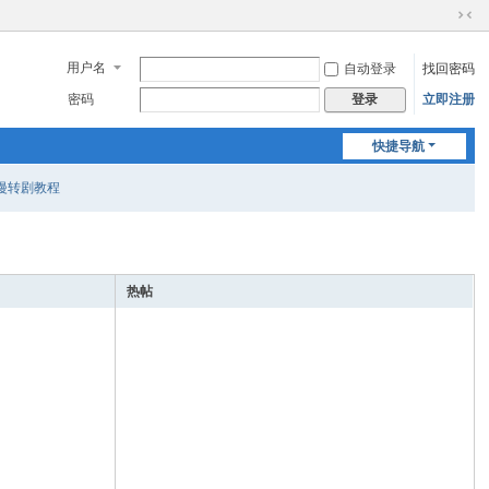
切
换
用户名
自动登录
找回密码
到
窄
密码
立即注册
登录
版
快捷导航
i漫转剧教程
热帖