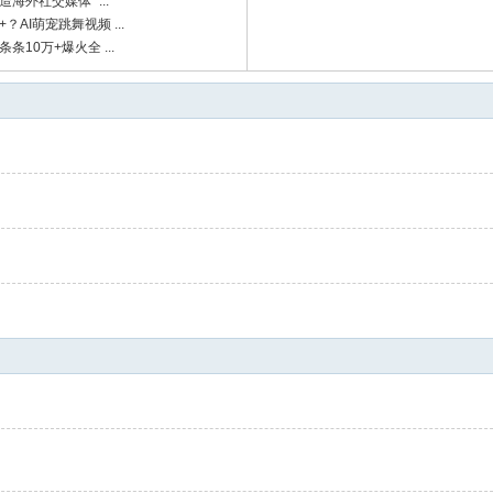
海外社交媒体“ ...
+？AI萌宠跳舞视频 ...
条10万+爆火全 ...