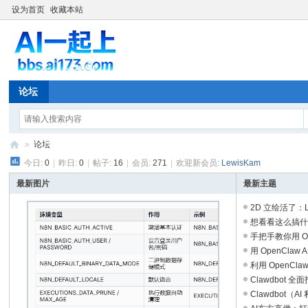
设为首页
收藏本站
论坛
»
论坛
今日:
0
|
昨日:
0
|
帖子:
16
|
会员:
271
|
欢迎新会员:
LewisKam
A
I1
最新图片
最新主题
73
2D 立绘活了：Live
想看看这么搞什么
大
手把手教你用 Open
模
用 OpenClaw A
型
利用 OpenClaw
Clawdbot 全
应
Clawdbot（A
用