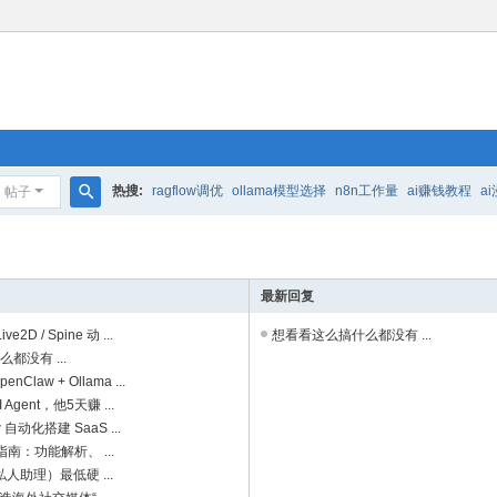
热搜:
ragflow调优
ollama模型选择
n8n工作量
ai赚钱教程
a
帖子
搜
索
最新回复
2D / Spine 动 ...
想看看这么搞什么都没有 ...
都没有 ...
Claw + Ollama ...
I Agent，他5天赚 ...
 自动化搭建 SaaS ...
面指南：功能解析、 ...
I 私人助理）最低硬 ...